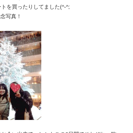
を買ったりしてました(^-^;
記念写真！