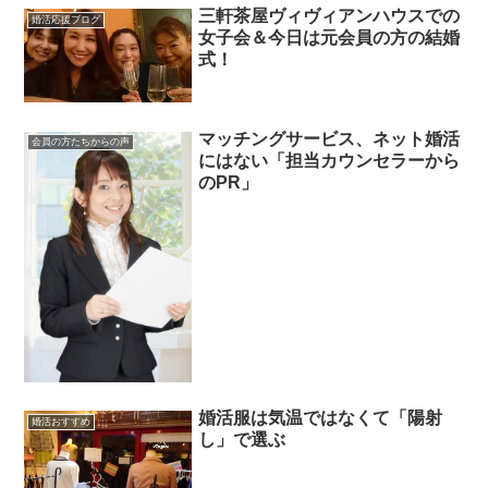
三軒茶屋ヴィヴィアンハウスでの
婚活応援ブログ
女子会＆今日は元会員の方の結婚
式！
マッチングサービス、ネット婚活
会員の方たちからの声
にはない「担当カウンセラーから
のPR」
婚活服は気温ではなくて「陽射
婚活おすすめ
し」で選ぶ