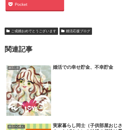
Pocket
ご成婚おめでとうございます
婚活応援ブログ
関連記事
婚活での幸せ貯金、不幸貯金
婚活心理
実家暮らし同士（子供部屋おじさ
婚活の心構え