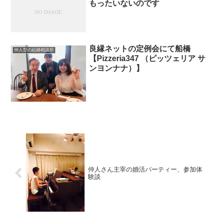
もったいないのです
良縁ネットの定例会にて船橋
仲人型の結婚相談所
【Pizzeria347 （ピッツェリア サ
ンヨンナナ）】
仲人さん主宰の婚活パーティー、参加体
験談