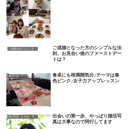
ご成婚となった方のシンプルな法
ご成婚おめでとうございます
則、お見合い後のファーストデー
トは？
食卓にも桜満開気分♪テーマは春
婚活応援ブログ
色ピンク♪女子力アップレッスン
出会いの第一歩、やっぱり婚活写
婚活写真（お見合い写真）
真は大事なので同行してます