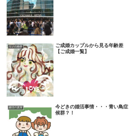
ご成婚カップルから見る年齢差
リノの特長
【ご成婚一覧】
今どきの婚活事情・・・青い鳥症
婚活の真実
候群？！