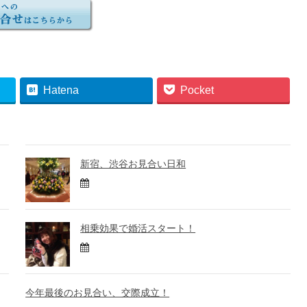
Hatena
Pocket
新宿、渋谷お見合い日和
相乗効果で婚活スタート！
今年最後のお見合い、交際成立！