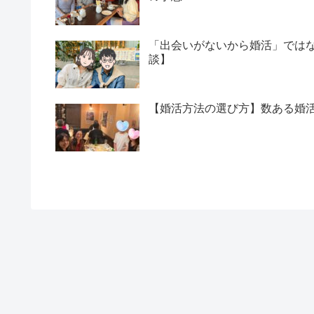
「出会いがないから婚活」ではな
談】
【婚活方法の選び方】数ある婚