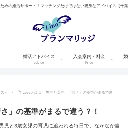
のための婚活サポート！マッチングだけではない親身なアドバイス【千
婚活アドバイス
入会案内・料金
婚
advice
Price
イス～
Lesson２１ 男性と女性、「若さ」の基準がまるで違
「若さ」の基準がまるで違う？！
男児と3歳女児の育児に追われる毎日で、なかなか自