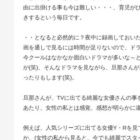
由に出掛ける事も今は難しい・・・、育児が
きするという毎日です。
・・となると必然的に？夜中に録画しておいた
画を通しで見るには時間が足りないので、ドラ
今クールはなかなか面白いドラマが多いな～
が(笑)、そんなドラマを見ながら、旦那さん
ったりもします(笑)。
旦那さんが、TVに出てる綺麗な女優さんの事
あたり、女性の私とは感覚、感想が明らかに
例えば、人気シリーズに出てる女優Y・Rを見
か、(女性の私から見ると、今でも綺麗でスタ