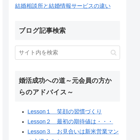
結婚相談所と結婚情報サービスの違い
ブログ記事検索
婚活成功への道～元会員の方か
らのアドバイス～
Lesson１ 笑顔の習慣づくり
Lesson２ 最初の期待値は・・・
Lesson３ お見合いは新米営業マン